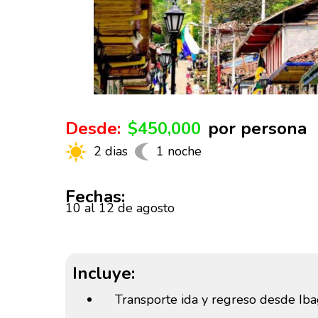
Desde:
$450,000
por persona
2 dias
1 noche
Fechas:
10 al 12 de agosto
Incluye:
Transporte ida y regreso desde Iba