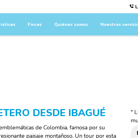
L
isticas
Fincas
Quiénes somos
Nuestros servici
ESCRIPCIÓN DEL TO
FETERO DESDE IBAGUÉ
" 
mu
s emblemáticas de Colombia, famosa por su
resionante paisaje montañoso. Un tour por esta