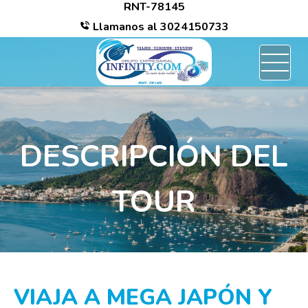
RNT-78145
/*
Llamanos al
3024150733
DESCRIPCIÓN DEL
TOUR
VIAJA A MEGA JAPÓN Y