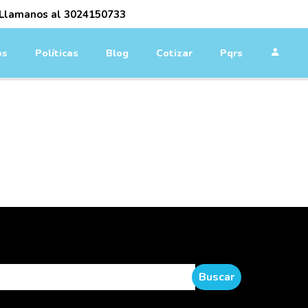
Llamanos al
3024150733
os
Políticas
Blog
Cotizar
Pqrs
L
Buscar