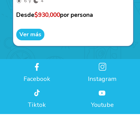
6 y
4
Desde
$930,000
por persona
Ver más
Facebook
Instagram
Tiktok
Youtube