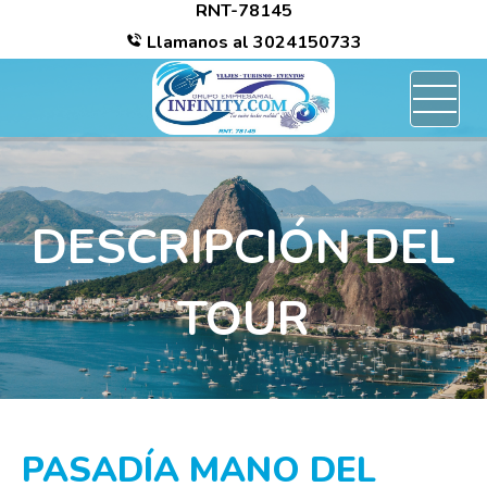
RNT-78145
/*
Llamanos al
3024150733
DESCRIPCIÓN DEL
TOUR
PASADÍA MANO DEL